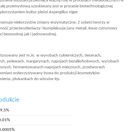
turalna substancja pełniąca ważną rolę w procesach metabolicznych w
alę przemysłową uzyskiwany jest w procesie biotechnologicznej
rzystaniem kultur pleśni Aspergillus niger.
hamuje niekorzystne zmiany enzymatyczne. Z solami tworzy w
ość przeciwutleniaczy i kompleksuje jony metali. Kwas cytrynowy
ci bezwodnej jak i jednowodnej.
osowany jest m.in. w wyrobach cukierniczych, deserach,
ych, polewach, margarynach, napojach bezalkoholowych, wyrobach
snych, fermentowanych napojach mlecznych, przetworach
atomiast wykorzystywany bywa do produkcji kosmetyków
rwienia, płukankach do włosów itp.
odukcie
99,5%
0,01%
0,0005%