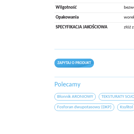
Wilgotność
bezw
Opakowania
worek
SPECYFIKACJA JAKOŚCIOWA
złóż 
ZAPYTAJ O PRODUKT
Polecamy
Błonnik ARONIOWY
TEKSTURATY SOJ
Fosforan dwupotasowy (DKP)
Ksylitol