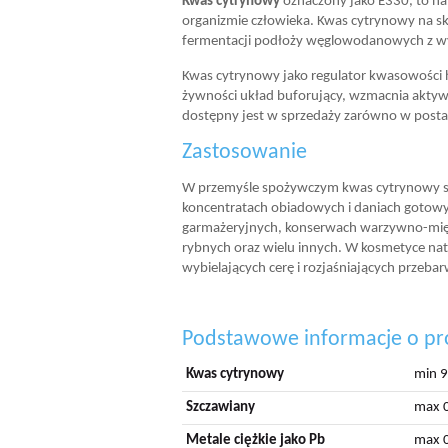
Kwas cytrynowy
oznaczony jako E330, to na
organizmie człowieka. Kwas cytrynowy na sk
fermentacji podłoży węglowodanowych z wyko
Kwas cytrynowy jako regulator kwasowości 
żywności układ buforujący, wzmacnia aktywn
dostępny jest w sprzedaży zarówno w posta
Zastosowanie
W przemyśle spożywczym kwas cytrynowy st
koncentratach obiadowych i daniach gotow
garmażeryjnych, konserwach warzywno-mię
rybnych oraz wielu innych. W kosmetyce n
wybielających cerę i rozjaśniających przeba
Podstawowe informacje o pr
Kwas cytrynowy
min 
Szczawiany
max 
Metale ciężkie jako Pb
max 