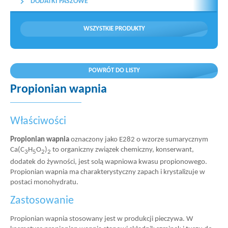
DODATKI PASZOWE
WSZYSTKIE PRODUKTY
POWRÓT DO LISTY
Propionian wapnia
Właściwości
Propionian wapnia
oznaczony jako E282 o wzorze sumarycznym
Ca(C
H
O
)
to organiczny związek chemiczny, konserwant,
3
5
2
2
dodatek do żywności, jest solą wapniowa kwasu propionowego.
Propionian wapnia ma charakterystyczny zapach i krystalizuje w
postaci monohydratu.
Zastosowanie
Propionian wapnia stosowany jest w produkcji pieczywa. W