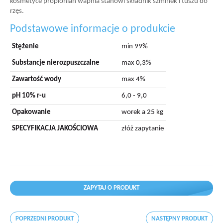
kosmetyce propionian wapnia stanowi składnik szminek i tuszu do
rzęs.
Podstawowe informacje o produkcie
Stężenie
min 99%
Substancje nierozpuszczalne
max 0,3%
Zawartość wody
max 4%
pH 10% r-u
6,0 - 9,0
Opakowanie
worek a 25 kg
SPECYFIKACJA JAKOŚCIOWA
złóż zapytanie
ZAPYTAJ O PRODUKT
POPRZEDNI PRODUKT
NASTĘPNY PRODUKT