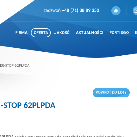
zadzwoń
+48 (71) 38 89 350
FIRMA
OFERTA
JAKOŚĆ
AKTUALNOŚCI
FORTISGO
CTER-STOP 62PLPDA
POWRÓT DO LISTY
R-STOP 62PLPDA