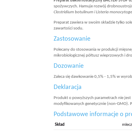
Preparat bakteriostatyczny
BACTER-STOP 6
spożywczych. Hamuje rozwój drobnoustro
Clostridium botulinum i Listeria monocytog
Preparat zawiera w swoim składzie tylko s
zawartości sodu.
Zastosowanie
Polecany do stosowania w produkcji mięsnej
mikrobiologicznej półtusz wieprzowych i dr
Dozowanie
Zaleca się dawkowanie 0,5% - 1,5% w wyro
Deklaracja
Produkt o powyższych parametrach nie jes
modyfikowanych genetycznie (non-GMO). Pr
Podstawowe informacje o pr
Skład
mlecz