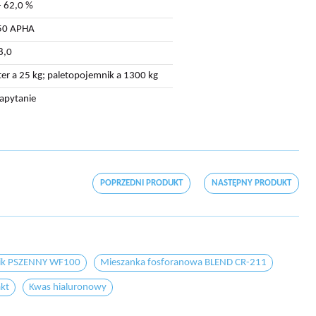
- 62,0 %
50 APHA
8,0
ter a 25 kg; paletopojemnik a 1300 kg
zapytanie
POPRZEDNI PRODUKT
NASTĘPNY PRODUKT
ik PSZENNY WF100
Mieszanka fosforanowa BLEND CR-211
akt
Kwas hialuronowy