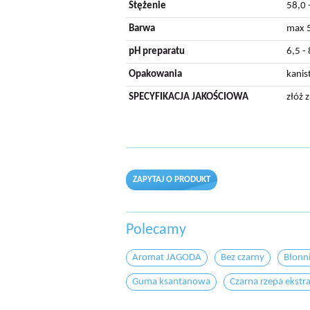
Stężenie
58,0 
Barwa
max 
pH preparatu
6,5 - 
Opakowania
kanis
SPECYFIKACJA JAKOŚCIOWA
złóż 
ZAPYTAJ O PRODUKT
Polecamy
Aromat JAGODA
Bez czarny
Błonn
Guma ksantanowa
Czarna rzepa ekstr