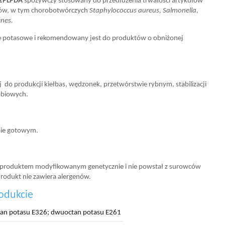
2PLPDA
spożywczy stosowany do przedłużenia trwałości artykułów
jów, w tym chorobotwórczych
Staphylococcus aureus, Salmonella,
enes.
ole potasowe i rekomendowany jest do produktów o obniżonej
 do produkcji kiełbas, wędzonek, przetwórstwie rybnym, stabilizacji
obiowych.
bie gotowym.
t produktem modyfikowanym genetycznie i nie powstał z surowców
odukt nie zawiera alergenów.
odukcie
an potasu E326; dwuoctan potasu E261