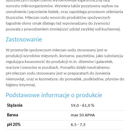
spożywczych dzięki czemu wyhamowuje logarytmiczną fazę
wzrostu mikroorganizmów. Wywiera także pozytywny wpływ na
uwodnienie i pęcznienie białek, oraz zapobiega procesom utleniania
tłuszczów. Mleczan sodu wnosi do produktów spożywczych
łagodnie słony smak dlatego też wprowadzany do żywności
pozwala z powodzeniem zmniejszyć udział zwykłej soli kuchennej.
Zastosowanie
W przemyśle spożywczym mleczan sodu stosowany jest w
produkcji wyrobów mięsnych, konserw, pasztetów, jako substancja
regulująca kwasowość do produkcji m.in. dżemów i galaretek,
warzyw i owoców w puszkach. Ponadto dzięki neutralnemu
pH mleczan sodu stosowany jest w preparatach do żywienia
niemowląt, oraz w kosmetyce: do pomadek, podkładów, płynów do
higieny intymnej.
Podstawowe informacje o produkcie
Stężenie
59,0 - 61,0 %
Barwa
max 50 APHA
pH 20%
6,5 - 7,5