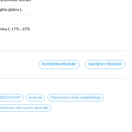
la powder extract
ghia glabra L.
ina C 17% ; 25%
POPRZEDNI PRODUKT
NASTĘPNY PRODUKT
 BEKONOWY
Acerola
Oleorezyna ziela angielskiego
rbata pu-ehr suchy ekstrakt