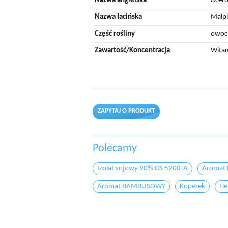
Nazwa angielska
Acero
Nazwa łacińska
Malpi
Część rośliny
owoc
Zawartość/Koncentracja
Witam
ZAPYTAJ O PRODUKT
Polecamy
Izolat sojowy 90% GS 5200-A
Aromat
Aromat BAMBUSOWY
Koperek
He