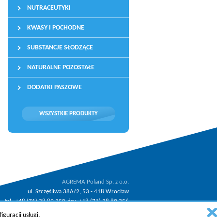
NUTRACEUTYKI
KWASY I POCHODNE
SUBSTANCJE SŁODZĄCE
NATURALNE POZOSTAŁE
DODATKI PASZOWE
WSZYSTKIE PRODUKTY
AGREMA Poland Sp. z o.o.
ul. Szczęśliwa 38A/2, 53 - 418 Wrocław
tel.: +48 (71) 38 89 350, fax: +48 (71) 38 89 356
.
email:
agrema@agrema.pl
guracji usługi.