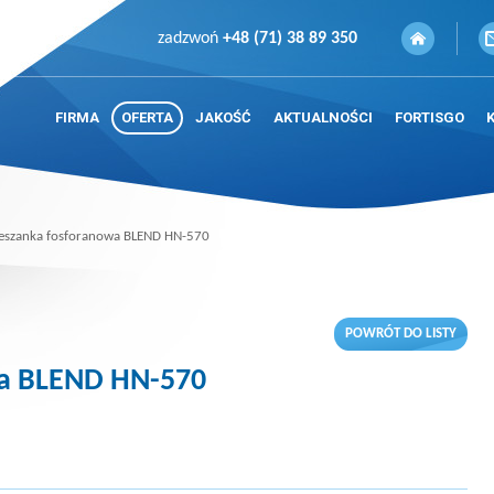
zadzwoń
+48 (71) 38 89 350
FIRMA
OFERTA
JAKOŚĆ
AKTUALNOŚCI
FORTISGO
eszanka fosforanowa BLEND HN-570
POWRÓT DO LISTY
wa BLEND HN-570