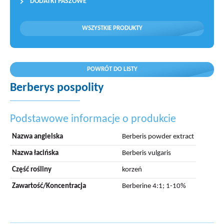
DODATKI PASZOWE
WSZYSTKIE PRODUKTY
POWRÓT DO LISTY
Berberys pospolity
Podstawowe informacje o produkcie
Nazwa angielska
Berberis powder extract
Nazwa łacińska
Berberis vulgaris
Część rośliny
korzeń
Zawartość/Koncentracja
Berberine 4:1; 1-10%