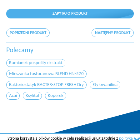
ZAPYTAJ O PRODUKT
POPRZEDNI PRODUKT
NASTĘPNY PRODUKT
Polecamy
Rumianek pospolity ekstrakt
Mieszanka fosforanowa BLEND HN-570
Bakteriostatyk BACTER-STOP FRESH Dry
Etylowanilina
Acai
Ksylitol
Koperek
Strona korzysta z plików cookie w celu realizacji usług zgodnie z
polityką
Copyright © 2015 AGREMA Poland Sp. z o.o.