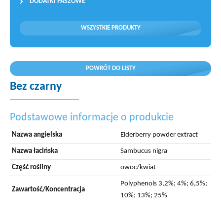
DODATKI PASZOWE
WSZYSTKIE PRODUKTY
POWRÓT DO LISTY
Bez czarny
Podstawowe informacje o produkcie
Nazwa angielska
Elderberry powder extract
Nazwa łacińska
Sambucus nigra
Część rośliny
owoc/kwiat
Polyphenols 3,2%; 4%; 6,5%;
Zawartość/Koncentracja
10%; 13%; 25%