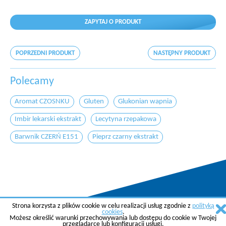
ZAPYTAJ O PRODUKT
POPRZEDNI PRODUKT
NASTĘPNY PRODUKT
Polecamy
Aromat CZOSNKU
Gluten
Glukonian wapnia
Imbir lekarski ekstrakt
Lecytyna rzepakowa
Barwnik CZERŃ E151
Pieprz czarny ekstrakt
Strona korzysta z plików cookie w celu realizacji usług zgodnie z
polityką
Copyright © 2015 AGREMA Poland Sp. z o.o.
cookies
.
Możesz określić warunki przechowywania lub dostępu do cookie w Twojej
Created by
SkyGroup Sp. z o.o.
przeglądarce lub konfiguracji usługi.