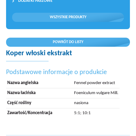
DODATKI PASZOWE
WSZYSTKIE PRODUKTY
POWRÓT DO LISTY
Koper włoski ekstrakt
Podstawowe informacje o produkcie
Nazwa angielska
Fennel powder extract
Nazwa łacińska
Foeniculum vulgare Mill.
Część rośliny
nasiona
Zawartość/Koncentracja
5:1; 10:1