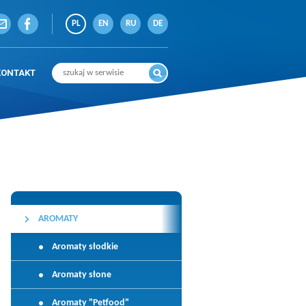
PL
EN
RU
DE
KONTAKT
AROMATY
Aromaty słodkie
Aromaty słone
Aromaty "Petfood"