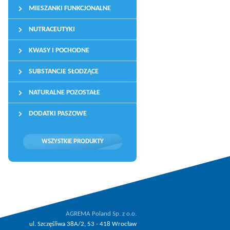
MIESZANKI FUNKCJONALNE
NUTRACEUTYKI
KWASY I POCHODNE
SUBSTANCJE SŁODZĄCE
NATURALNE POZOSTAŁE
DODATKI PASZOWE
WSZYSTKIE PRODUKTY
AGREMA Poland Sp. z o.o.
ul. Szczęśliwa 38A/2, 53 - 418 Wrocław