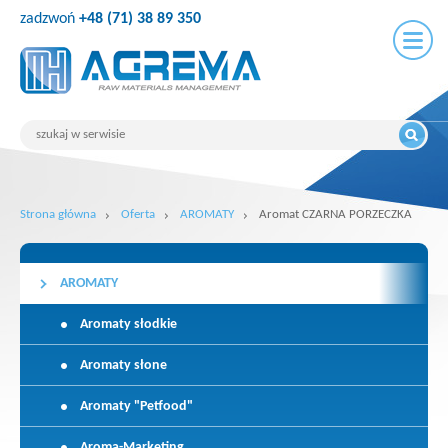
zadzwoń
+48 (71) 38 89 350
Strona główna
Oferta
AROMATY
Aromat CZARNA PORZECZKA
AROMATY
Aromaty słodkie
Aromaty słone
Aromaty "Petfood"
Aroma-Marketing