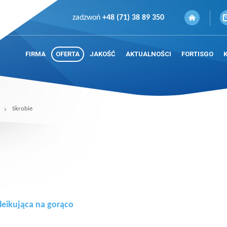
zadzwoń
+48 (71) 38 89 350
FIRMA
OFERTA
JAKOŚĆ
AKTUALNOŚCI
FORTISGO
Skrobie
leikująca na gorąco