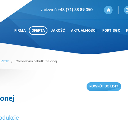
zadzwoń
+48 (71) 38 89 350
FIRMA
OFERTA
JAKOŚĆ
AKTUALNOŚCI
FORTISGO
EZYNY
Oleorezyna cebulki zielonej
POWRÓT DO LISTY
lonej
odukcie