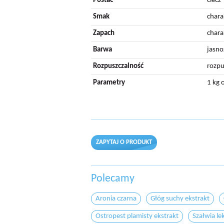
Postać
ciecz
Smak
chara
Zapach
chara
Barwa
jasno
Rozpuszczalność
rozpu
Parametry
1 kg 
ZAPYTAJ O PRODUKT
Polecamy
Aronia czarna
Głóg suchy ekstrakt
Ostropest plamisty ekstrakt
Szałwia le