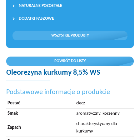
NATURALNE POZOSTAŁE
DODATKI PASZOWE
WSZYSTKIE PRODUKTY
POWRÓT DO LISTY
Oleorezyna kurkumy 8,5% WS
Podstawowe informacje o produkcie
Postać
ciecz
Smak
aromatyczny, korzenny
charakterystyczny dla
Zapach
kurkumy