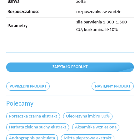
Barwa
żółta
Rozpuszczalność
rozpuszczalna w wodzie
siła barwienia 1.300-1.500
Parametry
CU; kurkumina 8-10%
ZAPYTAJ O PRODUKT
POPRZEDNI PRODUKT
NASTĘPNY PRODUKT
Polecamy
Porzeczka czarna ekstrakt
Oleorezyna imbiru 30%
Herbata zielona suchy ekstrakt
Aksamitka wzniesiona
Andrographis paniculata
Mięta pieprzowa ekstrakt