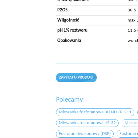
Główny składnik
min 
P2O5
30,5 
Wilgotność
max 
pH 1% roztworu
11,5 
Opakowania
worek
ZAPYTAJ O PRODUKT
Polecamy
Mieszanka fosforanowa BLEND CR-211
Mieszanka fosforanowa HS-32
Miesza
Fosforan dwusodowy (DSP)
Fosforan