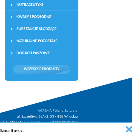
NUTRACEUTYKI
KWASY I POCHODNE
SUBSTANCJE SŁODZĄCE
NATURALNE POZOSTAŁE
DODATKI PASZOWE
WSZYSTKIE PRODUKTY
AGREMA Poland Sp. z o.o.
ul. Szczęśliwa 38A/2, 53 - 418 Wrocław
tel.: +48 (71) 38 89 350, fax: +48 (71) 38 89 356
.
email:
agrema@agrema.pl
guracji usługi.