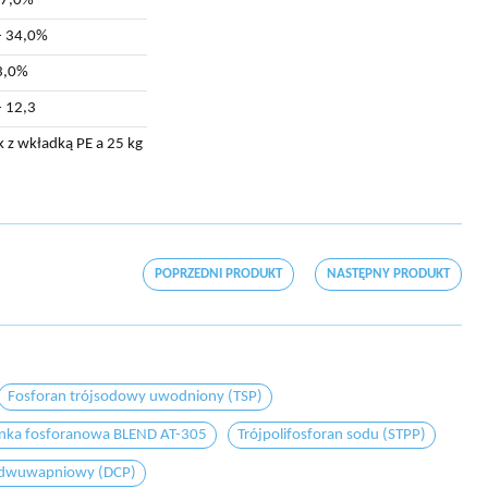
97,0%
- 34,0%
3,0%
- 12,3
 z wkładką PE a 25 kg
POPRZEDNI PRODUKT
NASTĘPNY PRODUKT
Fosforan trójsodowy uwodniony (TSP)
nka fosforanowa BLEND AT-305
Trójpolifosforan sodu (STPP)
 dwuwapniowy (DCP)