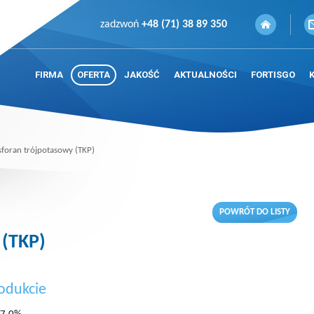
zadzwoń
+48 (71) 38 89 350
FIRMA
OFERTA
JAKOŚĆ
AKTUALNOŚCI
FORTISGO
sforan trójpotasowy (TKP)
POWRÓT DO LISTY
 (TKP)
odukcie