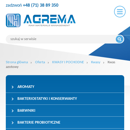
zadzwoń
+48 (71) 38 89 350
Strona główna
Oferta
KWASY I POCHODNE
Kwasy
Kwas
azotowy
AROMATY
BAKTERIOSTATYKI I KONSERWANTY
BARWNIKI
BAKTERIE PROBIOTYCZNE