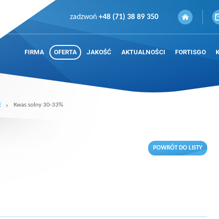
zadzwoń
+48 (71) 38 89 350
FIRMA
OFERTA
JAKOŚĆ
AKTUALNOŚCI
FORTISGO
E
Kwas solny 30-33%
POWRÓT DO LISTY