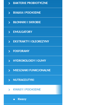
BAKTERIE PROBIOTYCZNE
BIAŁKA I POCHODNE
BŁONNIKI I SKROBIE
EMULGATORY
EKSTRAKTY I OLEOREZYNY
FOSFORANY
HYDROKOLOIDY I GUMY
MIESZANKI FUNKCJONALNE
NUTRACEUTYKI
KWASY I POCHODNE
Kwasy