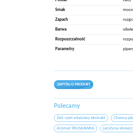
Postać
ciecz
Smak
mocno
Zapach
rozgr
Barwa
oliwk
Rozpuszczalność
rozpu
Parametry
piper
ZAPYTAJ O PRODUKT
Polecamy
Żeń-szeń właściwy ekstrakt
Chanca pi
Aromat TRUSKAWKA
Lecytyna słonec