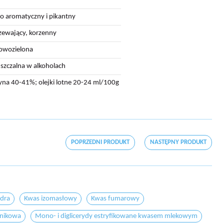
 aromatyczny i pikantny
zewający, korzenny
owozielona
szczalna w alkoholach
yna 40-41%; olejki lotne 20-24 ml/100g
POPRZEDNI PRODUKT
NASTĘPNY PRODUKT
edra
Kwas izomasłowy
Kwas fumarowy
znikowa
Mono- i diglicerydy estryfikowane kwasem mlekowym