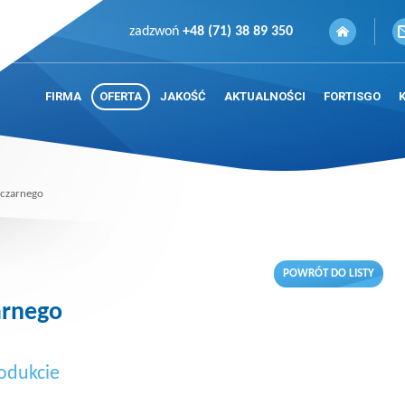
zadzwoń
+48 (71) 38 89 350
FIRMA
OFERTA
JAKOŚĆ
AKTUALNOŚCI
FORTISGO
 czarnego
POWRÓT DO LISTY
arnego
odukcie