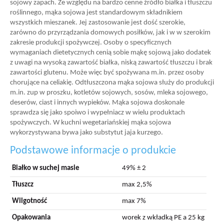
sojowy zapach. Ze względu na bardzo cenne źródło białka i tłuszczu
roślinnego, mąka sojowa jest standardowym składnikiem
wszystkich mieszanek. Jej zastosowanie jest dość szerokie,
zarówno do przyrządzania domowych posiłków, jak i w w szerokim
zakresie produkcji spożywczej. Osoby o specyficznych
wymaganiach dietetycznych cenią sobie mąkę sojową jako dodatek
z uwagi na wysoką zawartość białka, niską zawartość tłuszczu i brak
zawartości glutenu. Może więc być spożywana m.in. przez osoby
chorujące na celiakię. Odtłuszczona mąka sojowa służy do produkcji
m.in. zup w proszku, kotletów sojowych, sosów, mleka sojowego,
deserów, ciast i innych wypieków. Mąka sojowa doskonale
sprawdza się jako spoiwo i wypełniacz w wielu produktach
spożywczych. W kuchni wegetariańskiej mąka sojowa
wykorzystywana bywa jako substytut jaja kurzego.
Podstawowe informacje o produkcie
Białko w suchej masie
49% ± 2
Tłuszcz
max 2,5%
Wilgotność
max 7%
Opakowania
worek z wkładką PE a 25 kg