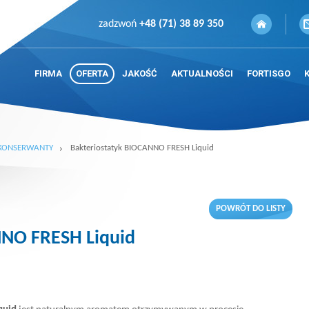
zadzwoń
+48 (71) 38 89 350
FIRMA
OFERTA
JAKOŚĆ
AKTUALNOŚCI
FORTISGO
I KONSERWANTY
Bakteriostatyk BIOCANNO FRESH Liquid
POWRÓT DO LISTY
NNO FRESH Liquid