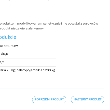
t produktem modyfikowanym genetycznie i nie powstał z surowców
odukt nie zawiera alergenów.
odukcie
t naturalny
- 60,0
8,2
ter a 25 kg; paletopojemnik a 1200 kg
POPRZEDNI PRODUKT
NASTĘPNY PRODUKT