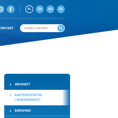
PL
EN
RU
DE
KONTAKT
AROMATY
BAKTERIOSTATYKI
I KONSERWANTY
BARWNIKI