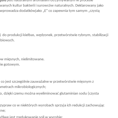
quid
jest naturalnym aromatem otrzymywanym w procesie
wanych kultur bakterii i surowców naturalnych. Deklarowany jako
ie wprowadza dodatkówjako „E” co zapewnia tym samym „czystą
 do produkcji kiełbas, wędzonek, przetwórstwie rybnym, stabilizacji
obiowych.
rów mięsnych, nielimitowane.
bie gotowym.
a co jest szczególnie zauważalne w przetwórstwie mięsnym z
ametrach mikrobiologicznych;
 dzięki czemu można wyeliminować glutaminian sodu (czysta
rzypraw co w niektórych wyrobach sprzyja ich redukcji zachowując
zne;
żliwe jest zredukowanie soli w wyrobie;