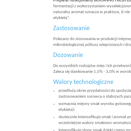
Preparat funkcjonalny BIOCANNO FRESH Li
fermentacji z wykorzystaniem wyselekcjono
naturalny aromat oznacza w praktyce, iż n
etykietę”.
Zastosowanie
Polecany do stosowania w produkcji mięsnej
mikrobiologicznej półtusz wieprzowych i dr
Dozowanie
Do wszystkich rodzajów mięs i ich przetwo
Zaleca się dawkowanie 1,5% - 3,0% w wyro
Walory technologiczne
przedłuża okres przydatności do spożyci
zastosowaniem surowca o słabszych par
wzmacnia mięsny smak wyrobu gotowego,
etykieta);
skutecznie intensyfikuje smak i aromat p
wcześniejsze walory smakowo-aromatyc
intensyfikuje słony smak dzięki czemu mo