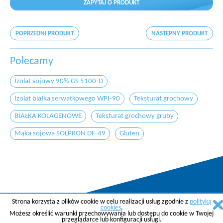
ZAPYTAJ O PRODUKT
POPRZEDNI PRODUKT
NASTĘPNY PRODUKT
Polecamy
Izolat sojowy 90% GS 5100-D
Izolat białka serwatkowego WPI-90
Teksturat grochowy
BIAŁKA KOLAGENOWE
Teksturat grochowy gruby
Mąka sojowa SOLPRON DF-49
Gluten
Strona korzysta z plików cookie w celu realizacji usług zgodnie z
polityką
Copyright © 2015 AGREMA Poland Sp. z o.o.
cookies
.
Możesz określić warunki przechowywania lub dostępu do cookie w Twojej
Created by
SkyGroup Sp. z o.o.
przeglądarce lub konfiguracji usługi.