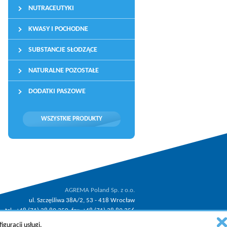
NUTRACEUTYKI
KWASY I POCHODNE
SUBSTANCJE SŁODZĄCE
NATURALNE POZOSTAŁE
DODATKI PASZOWE
WSZYSTKIE PRODUKTY
AGREMA Poland Sp. z o.o.
ul. Szczęśliwa 38A/2, 53 - 418 Wrocław
tel.: +48 (71) 38 89 350, fax: +48 (71) 38 89 356
.
email:
agrema@agrema.pl
guracji usługi.