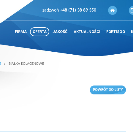
zadzwoń
+48 (71) 38 89 350
FIRMA
OFERTA
JAKOŚĆ
AKTUALNOŚCI
FORTISGO
E
BIAŁKA KOLAGENOWE
POWRÓT DO LISTY