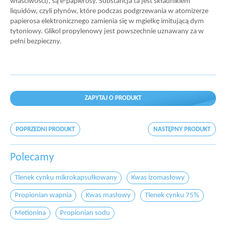
właściwości), są e-papierosy. Substancja ta jest składnikiem
liquidów, czyli płynów, które podczas podgrzewania w atomizerze
papierosa elektronicznego zamienia się w mgiełkę imitującą dym
tytoniowy. Glikol propylenowy jest powszechnie uznawany za w
pełni bezpieczny.
ZAPYTAJ O PRODUKT
POPRZEDNI PRODUKT
NASTĘPNY PRODUKT
Polecamy
Tlenek cynku mikrokapsułkowany
Kwas izomasłowy
Propionian wapnia
Kwas masłowy
Tlenek cynku 75%
Metionina
Propionian sodu