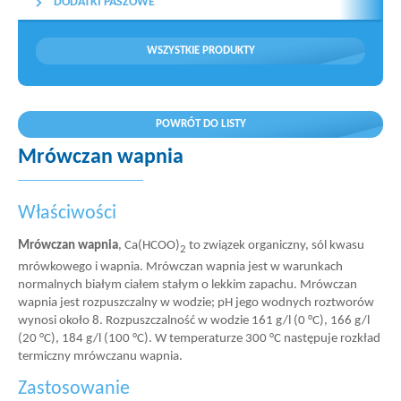
DODATKI PASZOWE
WSZYSTKIE PRODUKTY
POWRÓT DO LISTY
Mrówczan wapnia
Właściwości
Mrówczan wapnia
, Ca(HCOO)
to związek organiczny, sól kwasu
2
mrówkowego i wapnia. Mrówczan wapnia jest w warunkach
normalnych białym ciałem stałym o lekkim zapachu. Mrówczan
wapnia jest rozpuszczalny w wodzie; pH jego wodnych roztworów
wynosi około 8. Rozpuszczalność w wodzie 161 g/l (0 °C), 166 g/l
(20 °C), 184 g/l (100 °C). W temperaturze 300 °C następuje rozkład
termiczny mrówczanu wapnia.
Zastosowanie