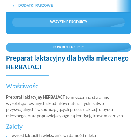
DODATKI PASZOWE
WSZYSTKIE PRODUKTY
POWRÓT DO LISTY
Preparat laktacyjny dla bydła mlecznego
HERBALACT
Właściwości
Preparat laktacyjny HERBALACT
to mieszanina starannie
wyselekcjonowanych składników naturalnych, łatwo
przyswajalnych i wspomagających procesy laktacji u bydła
mlecznego, oraz poprawiający ogólną kondycję krów mlecznych.
Zalety
wzrost laktacji i zwiększenie wydajności mleka