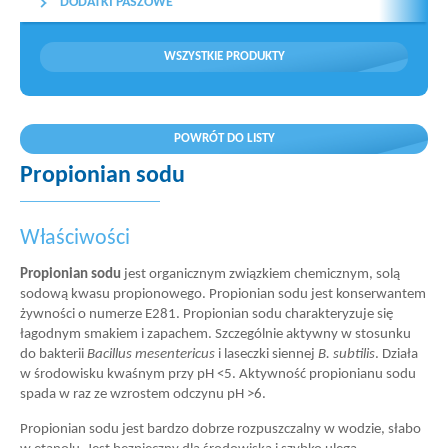
DODATKI PASZOWE
WSZYSTKIE PRODUKTY
POWRÓT DO LISTY
Propionian sodu
Właściwości
Propionian sodu
jest organicznym związkiem chemicznym, solą
sodową kwasu propionowego. Propionian sodu jest konserwantem
żywności o numerze E281. Propionian sodu charakteryzuje się
łagodnym smakiem i zapachem. Szczególnie aktywny w stosunku
do bakterii
Bacillus mesentericus
i laseczki siennej
B. subtilis
. Działa
w środowisku kwaśnym przy pH <5. Aktywność propionianu sodu
spada w raz ze wzrostem odczynu pH >6.
Propionian sodu jest bardzo dobrze rozpuszczalny w wodzie, słabo