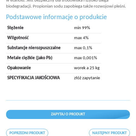
w etanolu. Jest bezpieczny dla środowiska i szybko ulega
biodegradacji. Propionian sodu zapobiega także rozwojowi pleśni.
Podstawowe informacje o produkcie
Stężenie
min 99%
Wilgotność
max 4%
Substancje nierozpuszczalne
max 0,1%
Metale ciężkie (jako Pb)
max 0,001%
Opakowanie
worek a 25 kg
SPECYFIKACJA JAKOŚCIOWA
złóż zapytanie
ZAPYTAJ O PRODUKT
POPRZEDNI PRODUKT
NASTĘPNY PRODUKT