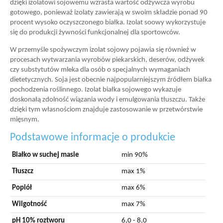
dzięki izolatowi sojowemu wzrasta wartość odżywcza wyrobu
gotowego, ponieważ izolaty zawierają w swoim składzie ponad 90
procent wysoko oczyszczonego białka. Izolat soowy wykorzystuje
się do produkcji żywności funkcjonalnej dla sportowców.
W przemyśle spożywczym izolat sojowy pojawia się również w
procesach wytwarzania wyrobów piekarskich, deserów, odżywek
czy substytutów mleka dla osób o specjalnych wymaganiach
dietetycznych. Soja jest obecnie najpopularniejszym źródłem białka
pochodzenia roślinnego. Izolat białka sojowego wykazuje
doskonałą zdolność wiązania wody i emulgowania tłuszczu. Także
dzięki tym własnościom znajduje zastosowanie w przetwórstwie
mięsnym.
Podstawowe informacje o produkcie
Białko w suchej masie
min 90%
Tłuszcz
max 1%
Popiół
max 6%
Wilgotność
max 7%
pH 10% roztworu
6,0 - 8,0