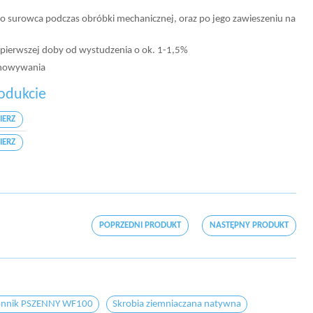
o surowca podczas obróbki mechanicznej, oraz po jego zawieszeniu na
 pierwszej doby od wystudzenia o ok. 1-1,5%
echowywania
odukcie
IERZ
IERZ
POPRZEDNI PRODUKT
NASTĘPNY PRODUKT
onnik PSZENNY WF100
Skrobia ziemniaczana natywna