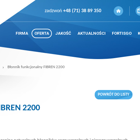
zadzwoń
+48 (71) 38 89 350
FIRMA
OFERTA
JAKOŚĆ
AKTUALNOŚCI
FORTISGO
Błonnik funkcjonalny FIBREN 2200
POWRÓT DO LISTY
FIBREN 2200