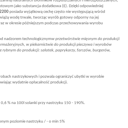
szaniną naturalnych błonników rozpuszczalnych i nierozpuszczalnych,
 gotowym jako substancja dodatkowa (E). Dzięki odpowiedniej
 2200
posiada wyjątkową cechę często nie występującą wśród
 wiążą wodę trwale, tworząc wyrób gotowy odporny na jej
oraz w okresie późniejszym podczas przechowywania wyrobu
pod nadzorem technologicznym
w przetwórstwie mięsnym do produkcji
rmażeryjnych, w piekarnictwie do produkcji pieczywa i wyrobów
ie rybnym do produkcji: sałatek, paprykarzy, farszów, burgerów,
obach nastrzykowych i pozwala ograniczyć ubytki w wyrobie
iając wydatnie opłacalność produkcji.
 0,6 % na 100l solanki przy nastrzyku 150 - 190%.
zonym poziomie nastrzyku / - o min 5%