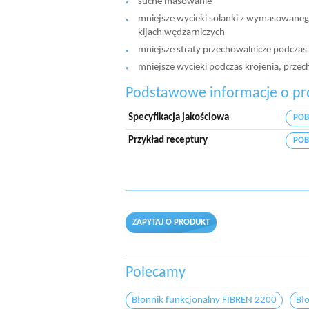
suche masowanie
mniejsze wycieki solanki z wymasowaneg
kijach wędzarniczych
mniejsze straty przechowalnicze podczas
mniejsze wycieki podczas krojenia, prz
Podstawowe informacje o pr
Specyfikacja jakościowa
POB
Przykład receptury
POB
ZAPYTAJ O PRODUKT
Polecamy
Błonnik funkcjonalny FIBREN 2200
Bł