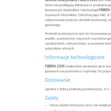
Błonnik funkcjonalny FIBREN 2200
jest mie
które nie podlegają deklaracji w produkcie
kompozycji składników i technologii
FIBREN
typowych błonników. Odróżnia jego fakt, iż
odparowanie podczas obróbki termicznej, 
gotowego.
Produkt przeznaczony jest do stosowania 
wędlin, przetworów mięsnych i wyrobów ga
ciastkarskich, mleczarstwie, w przetwórstw
paluszków rybnych.
Informacje technologiczne
FIBREN 2200
znakomicie sprawdza się w wyr
gotowym na poziomie co najmniej 5% popraw
Dozowanie
Zgodne z dobrą praktyką produkcyjną: 0,5 -
Zalety
niższe ubytki termiczne /przy nie zwięks