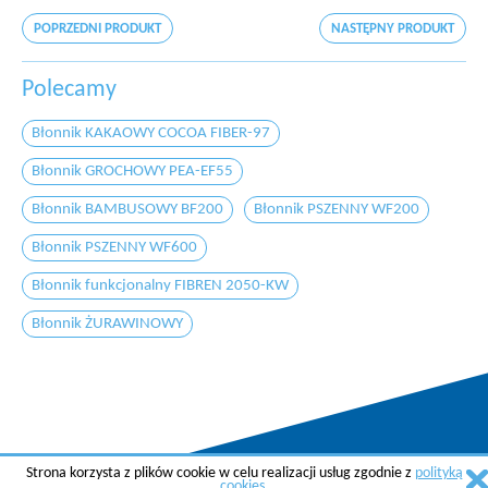
POPRZEDNI PRODUKT
NASTĘPNY PRODUKT
Polecamy
Błonnik KAKAOWY COCOA FIBER-97
Błonnik GROCHOWY PEA-EF55
Błonnik BAMBUSOWY BF200
Błonnik PSZENNY WF200
Błonnik PSZENNY WF600
Błonnik funkcjonalny FIBREN 2050-KW
Błonnik ŻURAWINOWY
Strona korzysta z plików cookie w celu realizacji usług zgodnie z
polityką
Copyright © 2015 AGREMA Poland Sp. z o.o.
cookies
.