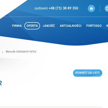
zadzwoń
+48 (71) 38 89 350
FIRMA
OFERTA
JAKOŚĆ
AKTUALNOŚCI
FORTISGO
Błonnik OWSIANY OF92
POWRÓT DO LISTY
2