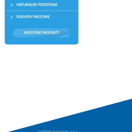
NATURALNE POZOSTAŁE
DODATKI PASZOWE
WSZYSTKIE PRODUKTY
AGREMA Poland Sp. z o.o.