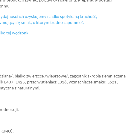
w produkcji szynek, polędwicy i baleronu. Preparat w postaci
onny.
 wydajnościach uzyskujemy rzadko spotykaną kruchość,
rzymujący się smak, o którym trudno zapomnieć.
lko tej wędzonki.
dziana/, białko zwierzęce /wieprzowe/, zagęstnik skrobia ziemniaczana
ik E407, E425, przeciwutleniacz E316, wzmacniacze smaku: E621,
entyczne z naturalnymi.
hodne soji.
n-GMO).