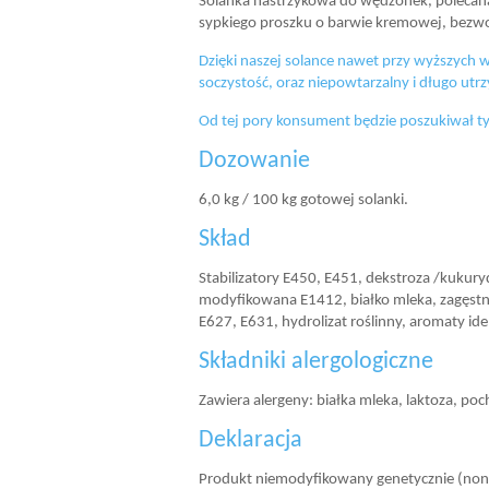
Solanka nastrzykowa do wędzonek, polecana 
sypkiego proszku o barwie kremowej, bezw
Dzięki naszej solance nawet przy wyższych
soczystość, oraz niepowtarzalny i długo ut
Od tej pory konsument będzie poszukiwał ty
Dozowanie
6,0 kg / 100 kg gotowej solanki.
Skład
Stabilizatory E450, E451, dekstroza /kukury
modyfikowana E1412, białko mleka, zagęstn
E627, E631, hydrolizat roślinny, aromaty id
Składniki alergologiczne
Zawiera alergeny: białka mleka, laktoza, poc
Deklaracja
Produkt niemodyfikowany genetycznie (no