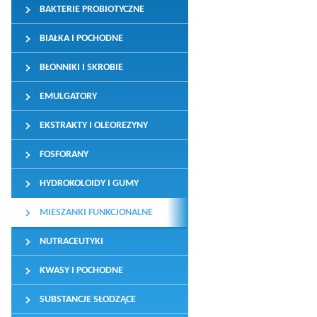
BAKTERIE PROBIOTYCZNE
BIAŁKA I POCHODNE
BŁONNIKI I SKROBIE
EMULGATORY
EKSTRAKTY I OLEOREZYNY
FOSFORANY
HYDROKOLOIDY I GUMY
MIESZANKI FUNKCJONALNE
NUTRACEUTYKI
KWASY I POCHODNE
SUBSTANCJE SŁODZĄCE