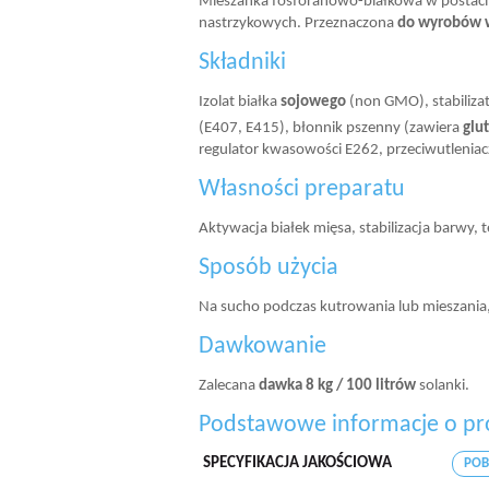
Mieszanka fosforanowo-białkowa w postaci 
nastrzykowych. Przeznaczona
do wyrobów w
Składniki
Izolat białka
sojowego
(non GMO), stabiliza
(E407, E415), błonnik pszenny (zawiera
glu
regulator kwasowości E262, przeciwutleniac
Własności preparatu
Aktywacja białek mięsa, stabilizacja barwy,
Sposób użycia
Na sucho podczas kutrowania lub mieszania,
Dawkowanie
Zalecana
dawka 8 kg / 100 litrów
solanki.
Podstawowe informacje o pr
SPECYFIKACJA JAKOŚCIOWA
POB