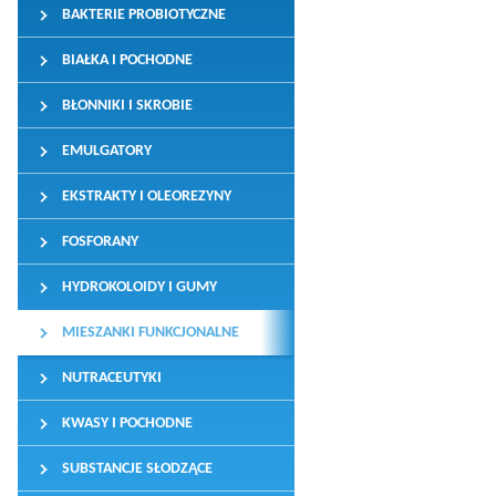
BAKTERIE PROBIOTYCZNE
BIAŁKA I POCHODNE
BŁONNIKI I SKROBIE
EMULGATORY
EKSTRAKTY I OLEOREZYNY
FOSFORANY
HYDROKOLOIDY I GUMY
MIESZANKI FUNKCJONALNE
NUTRACEUTYKI
KWASY I POCHODNE
SUBSTANCJE SŁODZĄCE