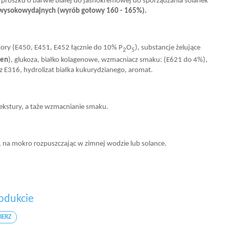
proszku o barwie białej do jasnokremowej do sporządzania solanek
ysokowydajnych (wyrób gotowy 160 - 165%).
tory (E450, E451, E452 łącznie do 10% P
O
), substancje żelujące
2
5
ten
), glukoza, białko kolagenowe, wzmacniacz smaku: (E621 do 4%),
z E316, hydrolizat białka kukurydzianego, aromat.
 tekstury, a taże wzmacnianie smaku.
 na mokro rozpuszczając w zimnej wodzie lub solance.
odukcie
IERZ