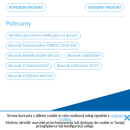
POPRZEDNI PRODUKT
NASTĘPNY PRODUKT
Polecamy
Skrobia jęczmienna kleikująca na gorąco
Błonnik funkcjonalny FIBREN 2050-KW
Błonnik BAMBUSOWY BF200
Błonnik JABŁKOWY
Błonnik ŻURAWINOWY
Błonnik OWSIANY OF92
Błonnik PSZENNY WF200
Strona korzysta z plików cookie w celu realizacji usług zgodnie z
polityką
Copyright © 2015 AGREMA Poland Sp. z o.o.
cookies
.
Możesz określić warunki przechowywania lub dostępu do cookie w Twojej
Created by
SkyGroup Sp. z o.o.
przeglądarce lub konfiguracji usługi.