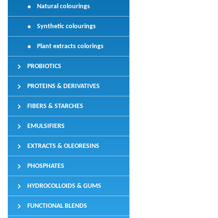
Natural colourings
Synthetic colourings
Plant extracts colorings
PROBIOTICS
PROTEINS & DERIVATIVES
FIBERS & STARCHES
EMULSIFIERS
EXTRACTS & OLEORESINS
PHOSPHATES
HYDROCOLLOIDS & GUMS
FUNCTIONAL BLENDS