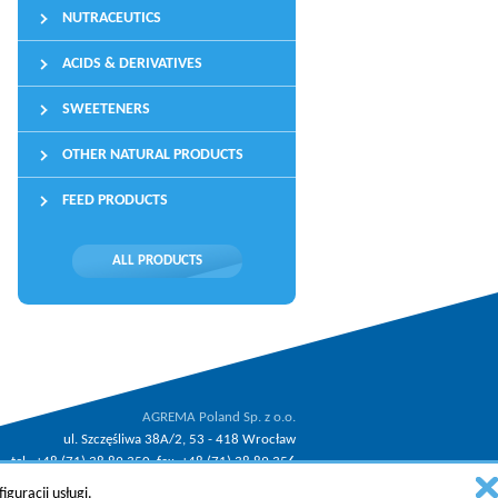
NUTRACEUTICS
ACIDS & DERIVATIVES
SWEETENERS
OTHER NATURAL PRODUCTS
FEED PRODUCTS
ALL PRODUCTS
AGREMA Poland Sp. z o.o.
ul. Szczęśliwa 38A/2, 53 - 418 Wrocław
tel.: +48 (71) 38 89 350, fax: +48 (71) 38 89 356
.
email:
agrema@agrema.pl
guracji usługi.