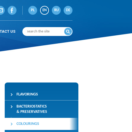
PL
EN
RU
DE
TACT US
FLAVORINGS
BACTERIOSTATICS
& PRESERVATIVES
COLOURINGS