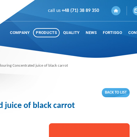
call us
+48 (71) 38 89 350
COMPANY
PRODUCTS
QUALITY
NEWS
FORTISGO
CON
louring Concentrated juice of black carrot
BACK TO LIST
 juice of black carrot