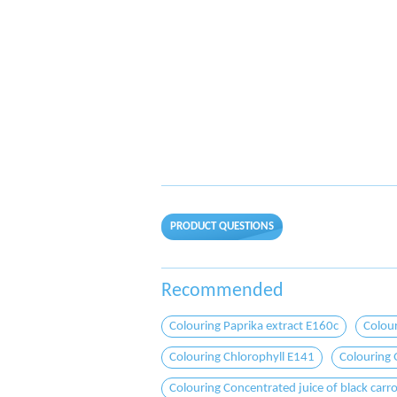
PRODUCT QUESTIONS
Recommended
Colouring Paprika extract E160c
Colou
Colouring Chlorophyll E141
Colouring 
Colouring Concentrated juice of black carr