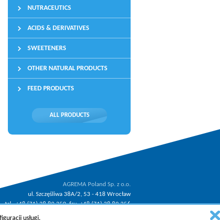
NUTRACEUTICS
ACIDS & DERIVATIVES
SWEETENERS
OTHER NATURAL PRODUCTS
FEED PRODUCTS
ALL PRODUCTS
AGREMA Poland Sp. z o.o.
ul. Szczęśliwa 38A/2, 53 - 418 Wrocław
tel.: +48 (71) 38 89 350, fax: +48 (71) 38 89 356
.
email:
agrema@agrema.pl
guracji usługi.