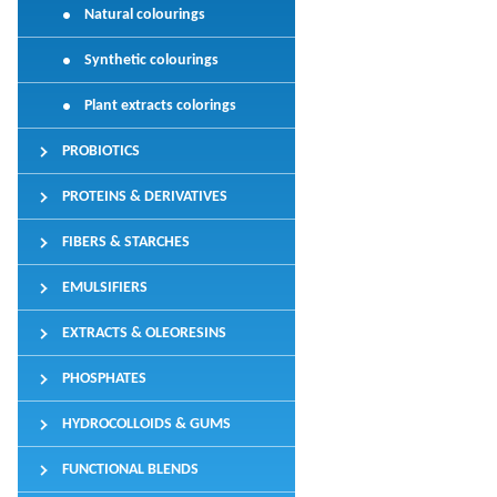
Natural colourings
Synthetic colourings
Plant extracts colorings
PROBIOTICS
PROTEINS & DERIVATIVES
FIBERS & STARCHES
EMULSIFIERS
EXTRACTS & OLEORESINS
PHOSPHATES
HYDROCOLLOIDS & GUMS
FUNCTIONAL BLENDS