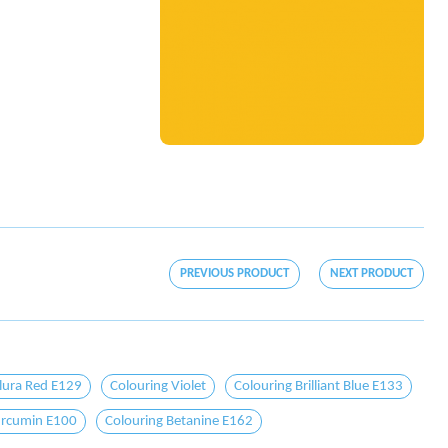
PREVIOUS PRODUCT
NEXT PRODUCT
llura Red E129
Colouring Violet
Colouring Brilliant Blue E133
urcumin E100
Colouring Betanine E162