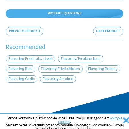
PRODUCT QUESTIONS
PREVIOUS PRODUCT
NEXT PRODUCT
Recommended
Flavoring Fried juicy steak
Flavoring Tyrolean ham
Flavoring Beef
Flavoring Fried chicken
Flavoring Buttery
Flavoring Garlic
Flavoring Smoked
Strona korzysta z plików cookie w celu realizacji usług zgodnie z
polityką
Copyright © 2015 AGREMA Poland Sp. z o.o.
cookies
.
Możesz określić warunki przechowywania lub dostępu do cookie w Twojej
Created by
SkyGroup Sp. z o.o.
przeglądarce lub konfiguracji usługi.