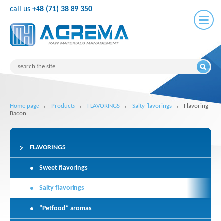
call us
+48 (71) 38 89 350
Home page
Products
FLAVORINGS
Salty flavorings
Flavoring
Bacon
FLAVORINGS
Sweet flavorings
Salty flavorings
“Petfood“ aromas