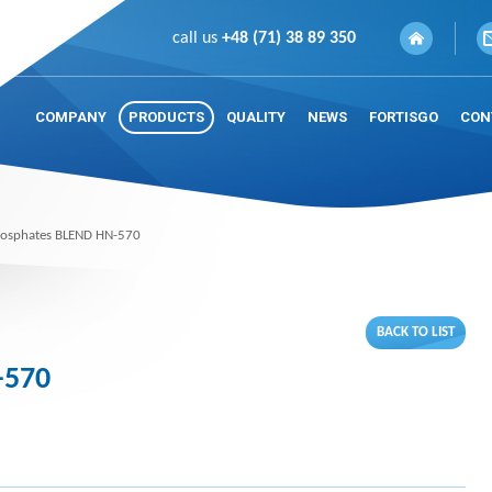
call us
+48 (71) 38 89 350
COMPANY
PRODUCTS
QUALITY
NEWS
FORTISGO
CON
osphates BLEND HN-570
BACK TO LIST
-570