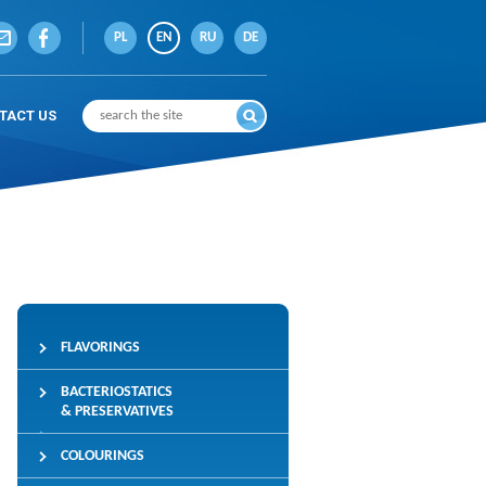
PL
EN
RU
DE
TACT US
FLAVORINGS
BACTERIOSTATICS
& PRESERVATIVES
COLOURINGS