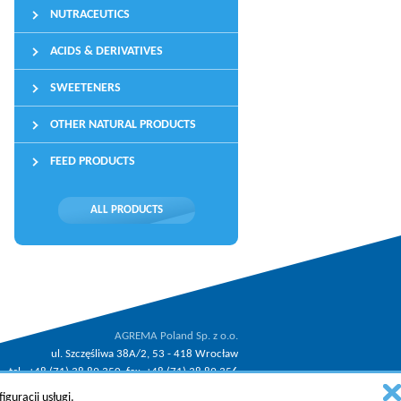
NUTRACEUTICS
ACIDS & DERIVATIVES
SWEETENERS
OTHER NATURAL PRODUCTS
FEED PRODUCTS
ALL PRODUCTS
AGREMA Poland Sp. z o.o.
ul. Szczęśliwa 38A/2, 53 - 418 Wrocław
tel.: +48 (71) 38 89 350, fax: +48 (71) 38 89 356
.
email:
agrema@agrema.pl
guracji usługi.