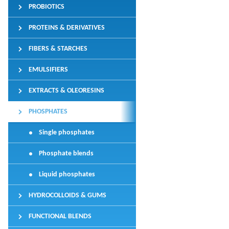
PROBIOTICS
PROTEINS & DERIVATIVES
FIBERS & STARCHES
EMULSIFIERS
EXTRACTS & OLEORESINS
PHOSPHATES
Single phosphates
Phosphate blends
Liquid phosphates
HYDROCOLLOIDS & GUMS
FUNCTIONAL BLENDS